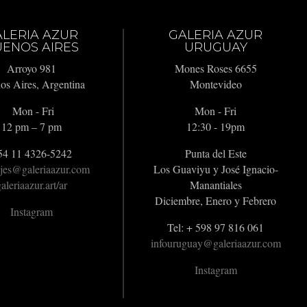
ALERIA AZUR
GALERIA AZUR
ENOS AIRES
URUGUAY
Arroyo 981
Mones Roses 6655
os Aires, Argentina
Montevideo
Mon - Fri
Mon - Fri
12 pm – 7 pm
12:30 - 19pm
54 11 4326-5242
Punta del Este
jes@galeriaazur.com
Los Guaviyu y José Ignacio-
aleriaazur.art/ar
Manantiales
Diciembre, Enero y Febrero
Instagram
Tel: + 598 97 816 061
infouruguay@galeriaazur.com
Instagram