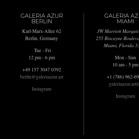
GALERIA AZUR
GALERIA A
BERLIN
MIAMI
Karl-Marx-Allee 62
JW Marriott Marquis
Berlin, Germany
255 Biscayne Boulev
Miami, Florida 3
Tue - Fri
12 pm - 6 pm
Mon - Sun
10 am - 5 pm
+49 157 3047 0392
berlin@galeriaazur.art
+1 (786) 962-6
galeriaazur.art/
Instagram
Instagram