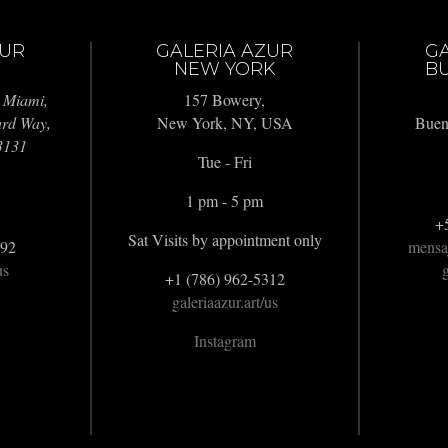
ZUR
GALERIA AZUR
G
NEW YORK
BU
 Miami,
157 Bowery,
ard Way,
New York, NY, USA
Buen
3131
Tue - Fri
1 pm - 5 pm
+
Sat Visits by appointment only
992
mensa
us
g
+1 (786) 962-5312
galeriaazur.art/us
Instagram