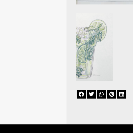




