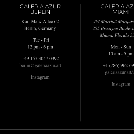
GALERIA AZUR
GALERIA A
BERLIN
MIAMI
Karl-Marx-Allee 62
JW Marriott Marquis
Berlin, Germany
255 Biscayne Boulev
Miami, Florida 3
Tue - Fri
12 pm - 6 pm
Mon - Sun
10 am - 5 pm
+49 157 3047 0392
berlin@galeriaazur.art
+1 (786) 962-6
galeriaazur.art/
Instagram
Instagram