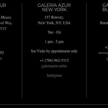
ZUR
GALERIA AZUR
G
NEW YORK
BU
 Miami,
157 Bowery,
ard Way,
New York, NY, USA
Buen
3131
Tue - Fri
1 pm - 5 pm
+
Sat Visits by appointment only
992
mensa
us
g
+1 (786) 962-5312
galeriaazur.art/us
Instagram