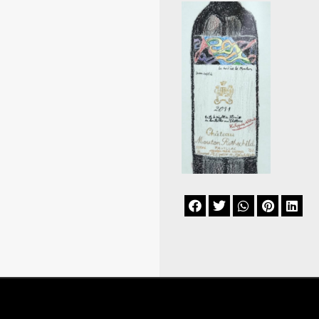




