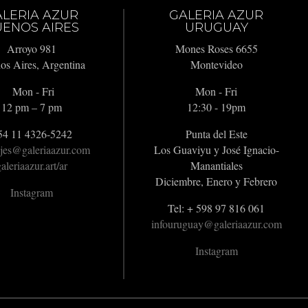
ALERIA AZUR
GALERIA AZUR
ENOS AIRES
URUGUAY
Arroyo 981
Mones Roses 6655
os Aires, Argentina
Montevideo
Mon - Fri
Mon - Fri
12 pm – 7 pm
12:30 - 19pm
54 11 4326-5242
Punta del Este
jes@galeriaazur.com
Los Guaviyu y José Ignacio-
aleriaazur.art/ar
Manantiales
Diciembre, Enero y Febrero
Instagram
Tel: + 598 97 816 061
infouruguay@galeriaazur.com
Instagram