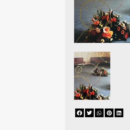




