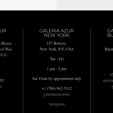
ZUR
GALERIA AZUR
G
NEW YORK
BU
 Miami,
157 Bowery,
ard Way,
New York, NY, USA
Buen
3131
Tue - Fri
1 pm - 5 pm
+
Sat Visits by appointment only
992
mensa
us
g
+1 (786) 962-5312
galeriaazur.art/us
Instagram