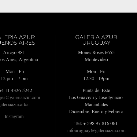
ALERIA AZUR
GALERIA AZUR
ENOS AIRES
URUGUAY
Arroyo 981
Mones Roses 6655
os Aires, Argentina
Montevideo
Mon - Fri
Mon - Fri
12 pm – 7 pm
12:30 - 19pm
54 11 4326-5242
Punta del Este
jes@galeriaazur.com
Los Guaviyu y José Ignacio-
aleriaazur.art/ar
Manantiales
Diciembre, Enero y Febrero
Instagram
Tel: + 598 97 816 061
infouruguay@galeriaazur.com