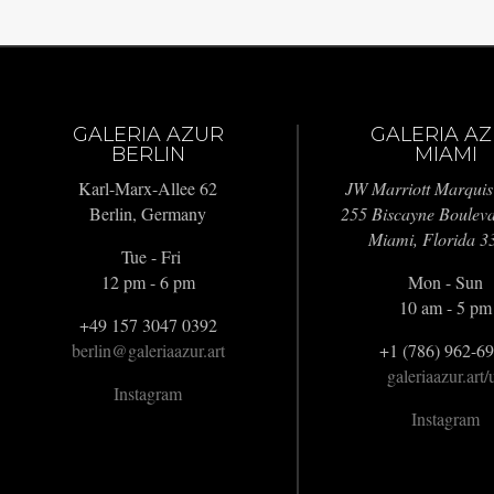
GALERIA AZUR
GALERIA A
BERLIN
MIAMI
Karl-Marx-Allee 62
JW Marriott Marquis
Berlin, Germany
255 Biscayne Boulev
Miami, Florida 3
Tue - Fri
12 pm - 6 pm
Mon - Sun
10 am - 5 pm
+49 157 3047 0392
berlin@galeriaazur.art
+1 (786) 962-6
galeriaazur.art/
Instagram
Instagram