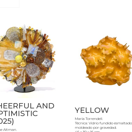
HEERFUL AND
YELLOW
PTIMISTIC
025)
María Torrendell.
Técnica: Vidrio fundido esmaltado
moldeado por gravedad.
ne Altman.
46 x 30 x 16 cm