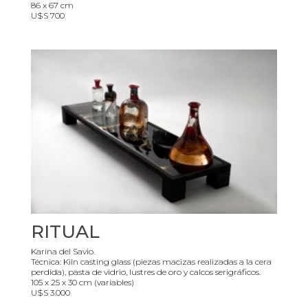
86 x 67 cm
U$S 700
RITUAL
Karina del Savio.
Técnica: Kiln casting glass (piezas macizas realizadas a la cera
perdida), pasta de vidrio, lustres de oro y calcos serigráficos.
105 x 25 x 30 cm (variables)
U$S 3.000