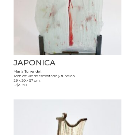
JAPONICA
María Torrendell.
Técnica:
Vidrio esmaltado y fundido.
29 x 20 x 57 cm.
U$S 800