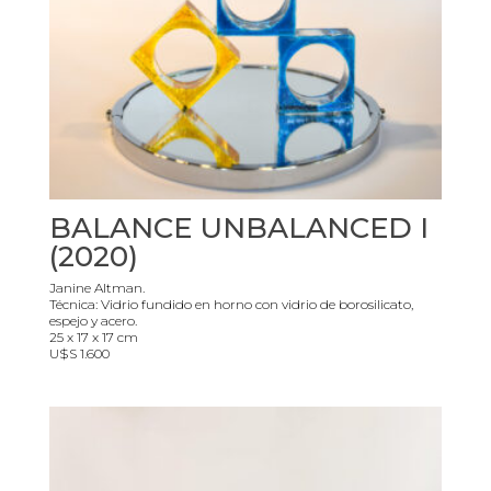
BALANCE UNBALANCED I
(2020)
Janine Altman.
Técnica: Vidrio fundido en horno con vidrio de borosilicato,
espejo y acero.
25 x 17 x 17 cm
U$S 1.600