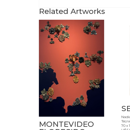
Related Artworks
S
Nadia
Técni
MONTEVIDEO
70 x 
U$S 