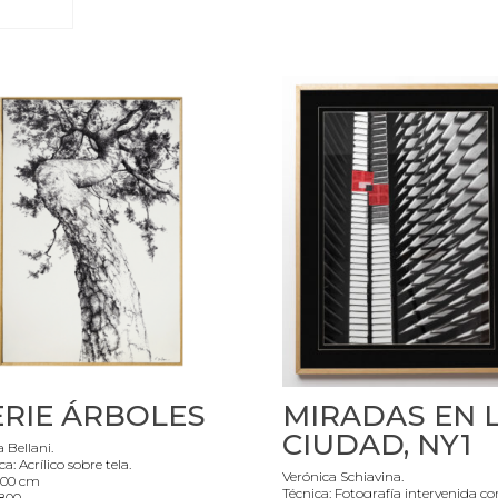
ERIE ÁRBOLES
MIRADAS EN 
CIUDAD, NY1
 Bellani.
ca: Acrílico sobre tela.
Verónica Schiavina.
100 cm
Técnica: Fotografía intervenida co
800