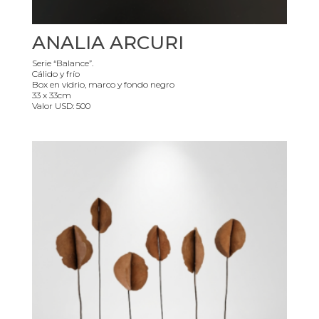
ANALIA ARCURI
Serie “Balance”.
Cálido y frío
Box en vidrio, marco y fondo negro
33 x 33cm
Valor USD: 500