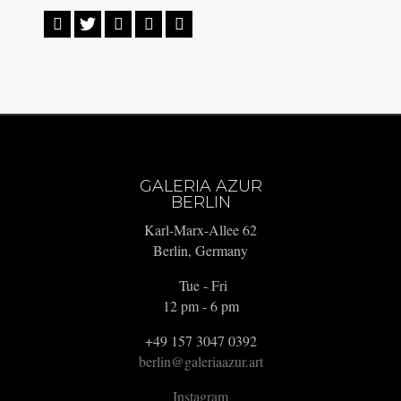





GALERIA AZUR
BERLIN
Karl-Marx-Allee 62
Berlin, Germany
Tue - Fri
12 pm - 6 pm
+49 157 3047 0392
berlin@galeriaazur.art
Instagram