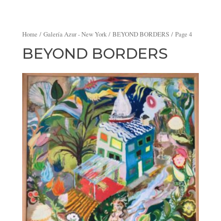
Home
/
Galería Azur - New York
/
BEYOND BORDERS
/ Page 4
BEYOND BORDERS